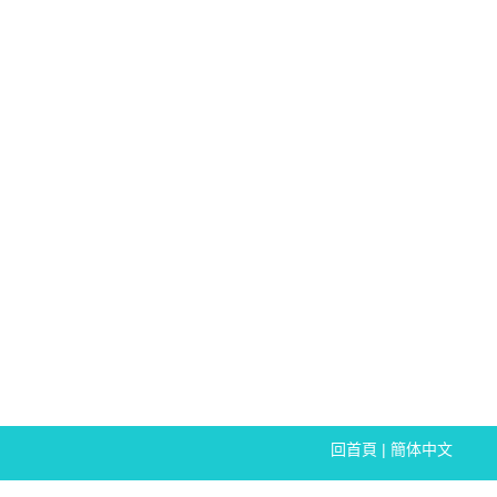
回首頁
|
簡体中文