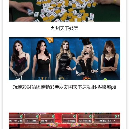
九州天下娛樂
玩運彩討論區運動彩券朋友圈天下運動網-娛樂城ptt