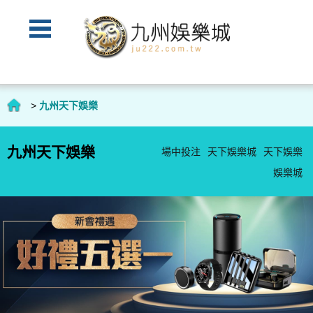
>
九州天下娛樂
九州天下娛樂
場中投注
天下娛樂城
天下娛樂
娛樂城