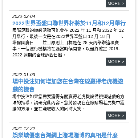
MORE >
2022-02-04
2022世界盃盤口聯世界杯將於11月和12月舉行
國際足聯的旗艦活動可能會在 2022 年 11 月和 2022 年 12
月舉行，最後一次是在2022世界盃盤口 12 月 18 日——卡
塔爾國慶日——並且原則上目標是在 28 天內舉辦這項賽
事。一個運行機構將在適當時候開會，以最終確定 2019-
2022 週期的全球訴訟日曆。
MORE >
2022-01-03
場中投注如何增加您在台灣在線贏得老虎機遊
戲的機會
場中投注如果您需要獲得有關贏得老虎機設備視頻遊戲的方
法的指導，請研究此內容。您將發現在在線賭場老虎機中獲
勝的方法，並在賺取收入的同時大笑。
MORE >
2021-12-22
娛樂城優惠台灣網上賭場賭博的真相是什麼